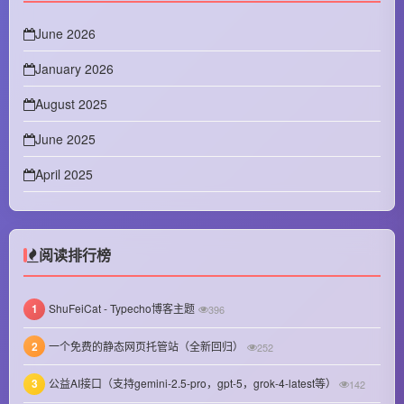
June 2026
January 2026
August 2025
June 2025
April 2025
February 2025
January 2025
阅读排行榜
December 2024
1
ShuFeiCat - Typecho博客主题
396
November 2024
2
一个免费的静态网页托管站（全新回归）
252
October 2024
3
公益AI接口（支持gemini-2.5-pro，gpt-5，grok-4-latest等）
September 2024
142