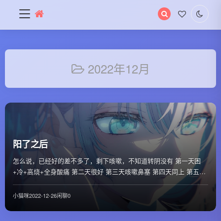
搜
索
关
键
字
2022年12月
阳了之后
怎么说，已经好的差不多了，剩下咳嗽，不知道转阴没有 第一天困
+冷+高烧+全身酸痛 第二天很好 第三天咳嗽鼻塞 第四天同上 第五天
同上 现在大概第七天了，同上 !...
小猫咪
2022-12-26
闲聊
0