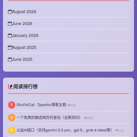
August 2026
June 2026
January 2026
August 2025
June 2025
April 2025
February 2025
阅读排行榜
January 2025
1
ShuFeiCat - Typecho博客主题
402
December 2024
2
一个免费的静态网页托管站（全新回归）
256
November 2024
3
公益AI接口（支持gemini-2.5-pro，gpt-5，grok-4-latest等）
October 2024
142