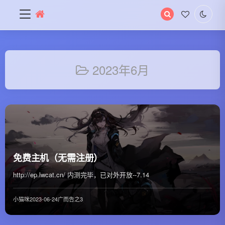
搜
索
关
键
字
2023年6月
免费主机（无需注册）
http://ep.lwcat.cn/ 内测完毕，已对外开放--7.14
小猫咪
2023-06-24
广而告之
3