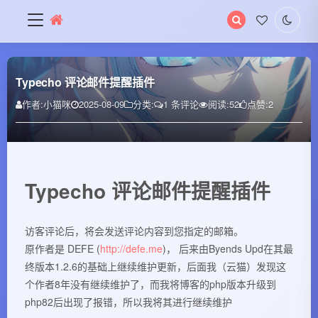
搜
索
关
键
字
Typecho 评论邮件提醒插件
作者:
小猫咪
2025-08-09
分类:
1 条评论
阅读:
52
点赞:
2
Typecho 评论邮件提醒插件
访客评论后，将会发送评论内容到您指定的邮箱。
原作者是 DEFE (
http://defe.me
)， 后来由Byends Upd在其最
终版本1.2.6的基础上继续维护更新，后面我（云猫）发现这
个作者8年没有继续维护了，而我将博客的php版本升级到
php82后出现了报错，所以我将其进行继续维护