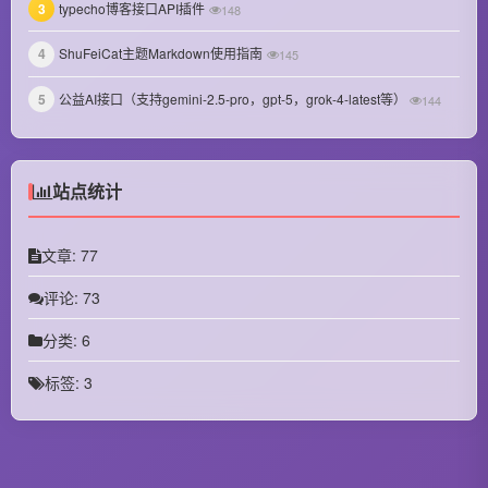
3
typecho博客接口API插件
October 2024
148
September 2024
4
ShuFeiCat主题Markdown使用指南
145
August 2024
5
公益AI接口（支持gemini-2.5-pro，gpt-5，grok-4-latest等）
144
July 2024
June 2024
站点统计
May 2024
文章: 77
April 2024
评论: 73
March 2024
分类: 6
October 2023
标签: 3
September 2023
August 2023
July 2023