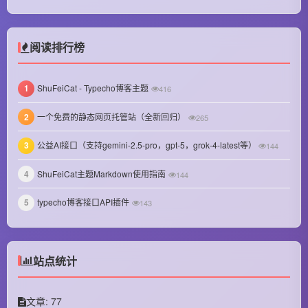
April 2025
February 2025
阅读排行榜
January 2025
1
ShuFeiCat - Typecho博客主题
416
December 2024
2
一个免费的静态网页托管站（全新回归）
265
November 2024
3
公益AI接口（支持gemini-2.5-pro，gpt-5，grok-4-latest等）
October 2024
144
September 2024
4
ShuFeiCat主题Markdown使用指南
144
August 2024
5
typecho博客接口API插件
143
July 2024
June 2024
站点统计
May 2024
文章: 77
April 2024