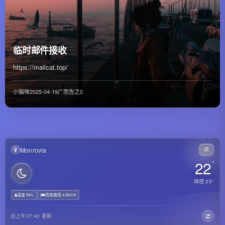
临时邮件接收
https://mailcat.top/
小猫咪
2025-04-19
广而告之
0
Monrovia
晴
22
°
体感 25°
湿度 94%
西南偏西 4.2km/h
上午07:40 更新