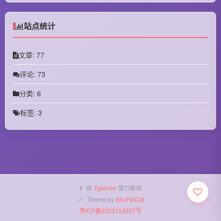
July 2024
June 2024
站点统计
May 2024
文章: 77
April 2024
评论: 73
March 2024
分类: 6
October 2023
标签: 3
September 2023
August 2023
July 2023
June 2023
由
Typecho
强力驱动
January 2023
Theme by
ShuFeiCat
粤ICP备2023154257号
December 2022