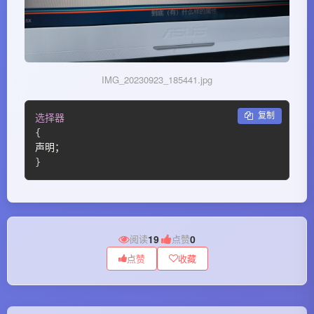
IMG_20230923_185441.jpg
 复制
选择器
{
}
阅读
19
|
点赞
0
点赞
收藏