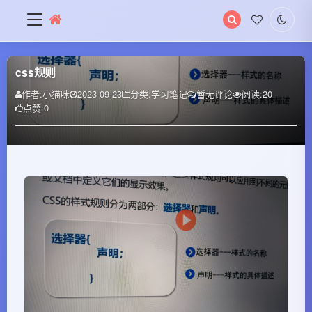
搜
索
关
键
css规则
字
作者:
小猫咪
2023-09-23
分类:
学习笔记
暂无评论
阅读:
20
点赞:
0