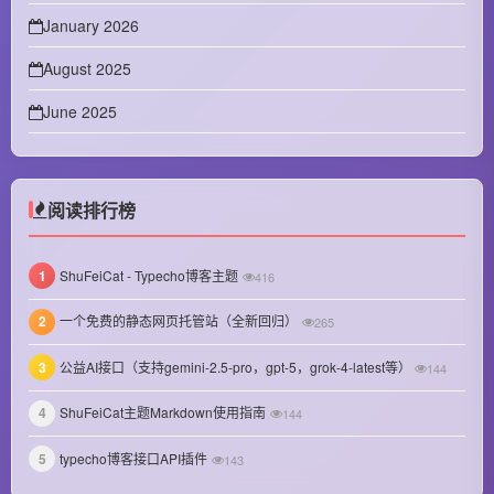
January 2026
August 2025
June 2025
April 2025
February 2025
阅读排行榜
January 2025
1
ShuFeiCat - Typecho博客主题
416
December 2024
2
一个免费的静态网页托管站（全新回归）
265
November 2024
3
公益AI接口（支持gemini-2.5-pro，gpt-5，grok-4-latest等）
October 2024
144
September 2024
4
ShuFeiCat主题Markdown使用指南
144
August 2024
5
typecho博客接口API插件
143