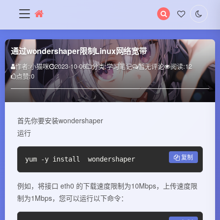
搜
索
关
键
通过wondershaper限制Linux网络宽带
字
作者:
小猫咪
2023-10-06
分类:
学习笔记
暂无评论
阅读:
12
点赞:
0
首先你要安装wondershaper
运行
复制
yum -y install  wondershaper
例如，将接口 eth0 的下载速度限制为10Mbps，上传速度限
制为1Mbps，您可以运行以下命令：