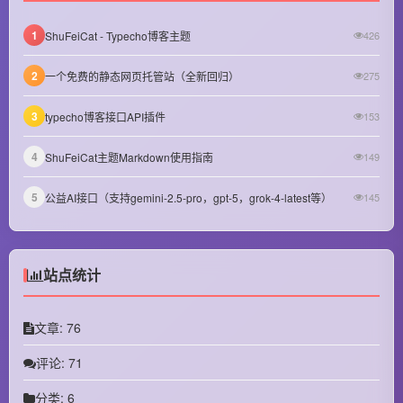
December 2024
1
ShuFeiCat - Typecho博客主题
426
November 2024
October 2024
2
一个免费的静态网页托管站（全新回归）
275
September 2024
3
typecho博客接口API插件
153
August 2024
4
ShuFeiCat主题Markdown使用指南
149
July 2024
5
公益AI接口（支持gemini-2.5-pro，gpt-5，grok-4-latest等）
145
June 2024
May 2024
站点统计
April 2024
March 2024
文章: 76
October 2023
评论: 71
September 2023
分类: 6