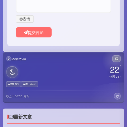
表情
提交评论
Monrovia
晴
22
°
体感 26°
湿度 94%
南 1.4km/h
上午06:30 更新
最新文章