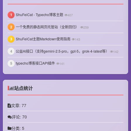
January 2025
1
ShuFeiCat - Typecho博客主题
407
December 2024
2
一个免费的静态网页托管站（全新回归）
259
November 2024
3
ShuFeiCat主题Markdown使用指南
October 2024
143
September 2024
4
公益AI接口（支持gemini-2.5-pro，gpt-5，grok-4-latest等）
142
August 2024
5
typecho博客接口API插件
141
July 2024
June 2024
站点统计
May 2024
文章: 77
April 2024
评论: 70
March 2024
分类: 5
October 2023