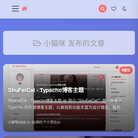
搜
索
关
键
字
小猫咪 发布的文章
置顶
ShuFeiCat - Typecho博客主题
ShuFeiCat - Typecho博客主题 📖 简介 *ShuFeiCat** 是一款基于
Typecho 的开源博客主题，以美观和功能丰富为设计理念，融合...
小猫咪
2026-01-26
源码
,
个人项目
20