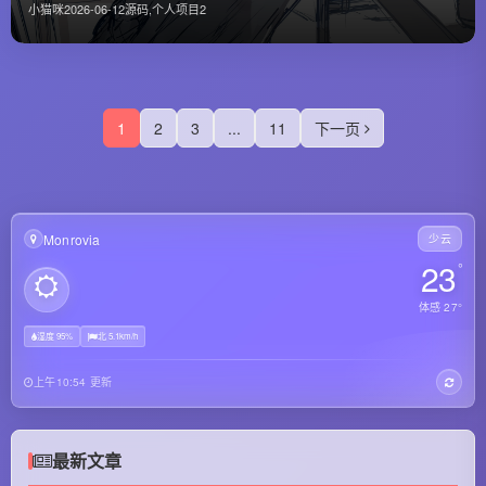
小猫咪
2026-06-12
源码
,
个人项目
2
1
2
3
...
11
下一页
Monrovia
少云
23
°
体感 27°
湿度 95%
北 5.1km/h
上午10:54 更新
最新文章